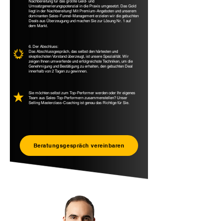
Nachbereitung für das größte Geld- und
Umsatzgenerierungspotenzial in die Praxis umgesetzt. Das Gold
liegt in der Nachbereitung! Mit Premium-Angeboten und unserem
dominanten Sales-Funnel-Management erzielen wir die gebuchten
Deals aus Überzeugung und machen Sie zur Lösung Nr. 1 auf
dem Markt.
6. Der Abschluss:
Das Abschlussgespräch, das selbst den härtesten und
skeptischsten Vorstand überzeugt, ist unsere Spezialität. Wir
zeigen Ihnen umwerfende und erfolgreichste Techniken, um die
Genehmigung und Bestätigung zu erhalten, den gebuchten Deal
innerhalb von 2 Tagen zu gewinnen.
Sie möchten selbst zum Top-Performer werden oder Ihr eigenes
Team aus Sales-Top-Performern zusammenstellen? Unser
Selling Masterclass-Coaching ist genau das Richtige für Sie.
Beratungsgespräch vereinbaren