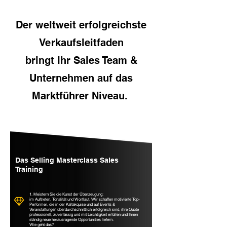
Der weltweit erfolgreichste
Verkaufsleitfaden
bringt Ihr Sales Team &
Unternehmen auf das
Marktführer Niveau.
Das Selling Masterclass Sales
Training
1. Meistern Sie die Kunst der Überzeugung:
im Auftreten, Tonalität und Wortlaut. Wir schaffen motivierte Top-
Performer, die in der Kaltakquise und auf Events &
Veranstaltungen überdurchschnittlich erfolgreich sind, ihre Quote
professionell, zuverlässig und mit Leichtigkeit erfüllen und Ihnen
ständig neue herausragende Opportunities liefern.
Wie geht das?