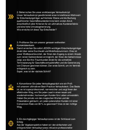
2. Beherrschen Sie unser erstklassiges Verkaufsskript:
Unser Verkaufsskript gewährleistet einen kristallklaren Mehrwert
für Entscheidungsträger auf höchster Ebene und die Buchung
qualifizierter Geschäftskundentermine beim ersten Anruf,
einschließlich aller Kriterien für ein ultimatives Kundenerlebnis
und eine hohe Umsatzgenerierung.
Wie erreiche ich diese Top-Entscheider?
3. Profitieren Sie von unserer genauen weltweiten
Kontaktdatenbank:
Damit erreichen Sie sofort JEDEN wichtigen Entscheidungsträger
direkt über seine Durchwahl und Mobilfunknummern. Dies ist
unser Wettbewerbsvorteil, der Ihnen den Zugang zu einem Ansatz
zum reinen Geldverdienen ermöglicht, der Ihnen die Geheimnisse
zeigt, wie Sie Ihre Traumkunden direkt für die schnellste
Terminplanung für Geschäftsverkaufstreffen und die Generierung
von Chancen gewinnen können. Der erste Schritt, um im Vertrieb
erfolgreich zu sein.
Super, was ist der nächste Schritt?
4. Konvertieren Sie jedes Verkaufsgespräch wie ein Profi:
mit unserem ultimativen Best-Practice-Verkaufsdeck. Das Beste
ist, es ist superprofessionell, narrensicher und zeigt Ihnen den
effektivsten Weg, wie Sie jeden Lead in einen neuen und
wiederkehrenden, hochwertigen Kunden fürs Leben umwandeln.
Haben Sie jemals von den magischen Worten und der
Präsentation geträumt, um jeden potenziellen Kunden mit einer
Conversion-Rate von 90 % zu gewinnen? Dies ist der richtige
Weg.
5. Ein durchgängiger Verkaufsprozess ist der Schlüssel zum
Erfolg:
Aus der Vogelperspektive haben wir den einfachsten und
erfolgreichsten Verkaufsprozess inklusive professioneller