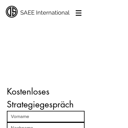
SAEE International
Zum Beratungsgespräch
Die weltweit besten​
Verkaufstrainings,
Telemarketing Kampagnen &
Online Lead Generation
Kostenloses 
Strategiegespräch